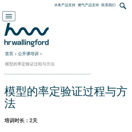
Skip
User
水务产品支持
燃气产品支持
联系我们
to
main
account
Toggle
content
navigation
menu
首页
>
公开课培训
>
模型的率定验证过程与方法
模型的率定验证过程与方
法
培训时长：2天