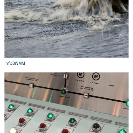
InfoSWMM