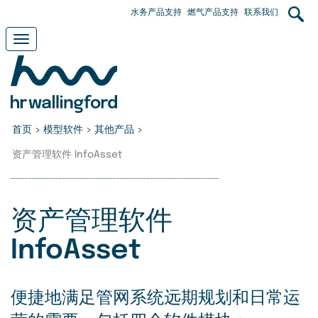
Skip
User
水务产品支持
燃气产品支持
联系我们
to
main
account
Toggle
content
navigation
menu
首页
>
模型软件
>
其他产品
>
资产管理软件 InfoAsset
资产管理软件
InfoAsset
便捷地满足管网系统远期规划和日常运