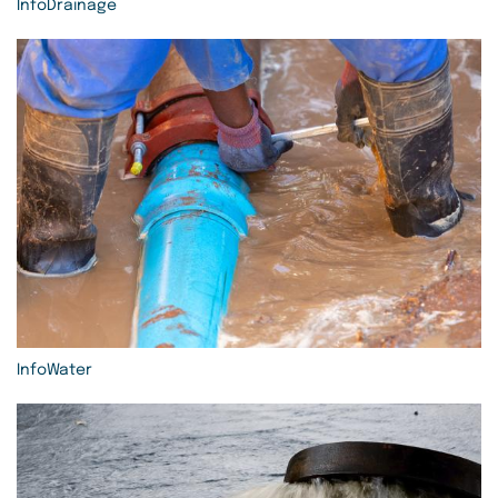
InfoDrainage
InfoWater